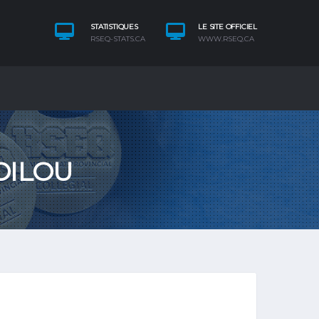
STATISTIQUES
LE SITE OFFICIEL
RSEQ-STATS.CA
WWW.RSEQ.CA
OILOU