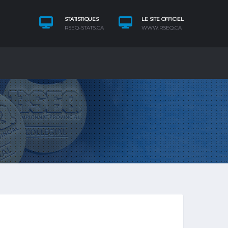
STATISTIQUES
LE SITE OFFICIEL
RSEQ-STATS.CA
WWW.RSEQ.CA