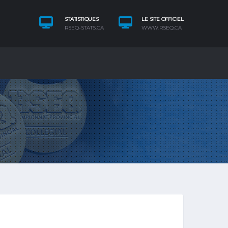
STATISTIQUES
LE SITE OFFICIEL
RSEQ-STATS.CA
WWW.RSEQ.CA